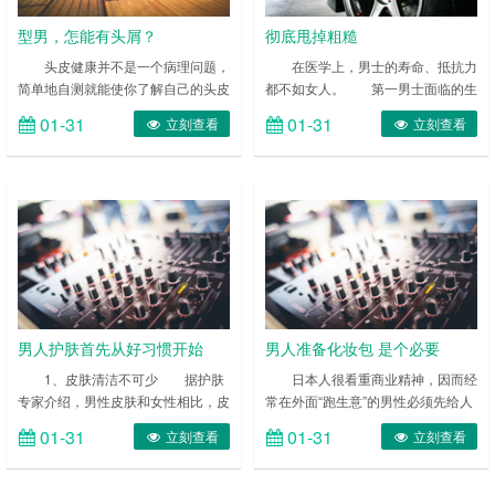
型男，怎能有头屑？
彻底甩掉粗糙
头皮健康并不是一个病理问题，
在医学上，男士的寿命、抵抗力
简单地自测就能使你了解自己的头皮
都不如女人。 第一男士面临的生
是否健康：仔细观察有没有头屑、是
活压力比较大，但他又不能像女人那
01-31
01-31
立刻查看
立刻查看
否头痒、头皮油脂是否平衡，有没有
样心情不好就发泄，使体内的毒素相
觉得发干、发紧。 ……
应地得到一定的缓解。在医学上，男
士的寿命、抵抗力都不如女人。
……
男人护肤首先从好习惯开始
男人准备化妆包 是个必要
1、皮肤清洁不可少 据护肤
日本人很看重商业精神，因而经
专家介绍，男性皮肤和女性相比，皮
常在外面“跑生意”的男性必须先给人
脂量分泌较多，约为女性的2倍。皮
整洁清爽的第一印象。而要时刻保持
01-31
01-31
立刻查看
立刻查看
脂腺分泌出油脂，正常情况下可令皮
一丝不苟的外表，没有随身携带的必
肤带少许酸性，抑制细菌的生长;但
备工具，想来是很难做到的。 ……
过量的油脂不单令你油光满面，而且