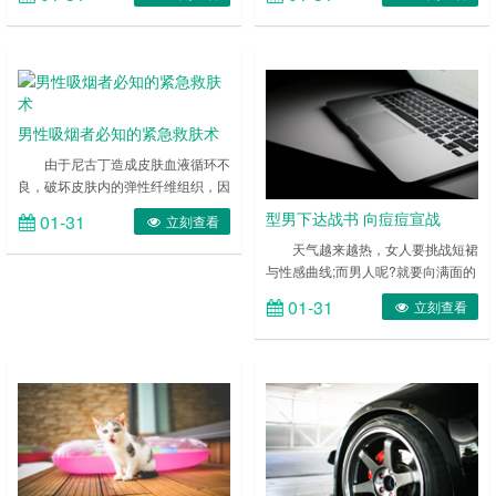
肤进入人体，因此不管是吸烟者还是
修剪胡须的目的，但是也有不好的地
吸二手烟者，都会受到毒害。抽烟可
方。首先，由于没有涂有润滑效果的
以阻止人体对于维生素的吸收，其中
刮胡泡沫，在脸上折腾一通很容易拉
维生素C具有抗氧化作用，可抑制氧
伤皮肤，再者，也剃不干净。所以现
自由基的生成，如果长期吸烟，人体
在很多的电动剃须刀都出了干湿两用
内会堆积大量这种体内垃圾，使人体
的功能，就是意识到了这一点。
男性吸烟者必知的紧急救肤术
细胞免受侵害。我们知道，自由基是
……
导致皮肤衰老的罪魁祸首，很多护肤
由于尼古丁造成皮肤血液循环不
品的抗皱……
良，破坏皮肤内的弹性纤维组织，因
此让皮肤提早老化，这就是为什么抽
型男下达战书 向痘痘宣战
01-31
立刻查看
烟的人在面相上看起来相对比较老的
天气越来越热，女人要挑战短裙
原因。下面小编为你支招，轻松易掌
与性感曲线;而男人呢?就要向满面的
握，让你在无法戒烟的同时，肌肤得
油光与令人厌恶的痘痘发起挑战了。
到享受。 ……
01-31
立刻查看
……