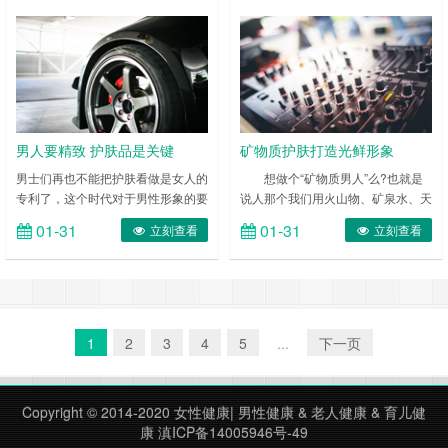
如果受死皮或尘垢阻塞，无法排出，
便会因细菌滋长而导致暗疮、粉剌的
爆发。 ……
男人要精致 护肤品是关键
矿物质护肤打造光鲜形象
男士们再也不能把护肤看做是女人的
想做个“矿物质男人”么?也就是
专利了，这个时代对于男性形象的要
说人那个我们用火山物、矿泉水、天
求已经越来越高、越来越严苛。也
然的矿石来帮助我们激活肌肤，为肌
01-31
01-31
立刻查看
立刻查看
许，在以前的审美观念中，不修边幅
肤做到最根本的护理，利用矿物质彻
还可以解释为个性，但是在这个时
底控油、保湿，那么就让我们从此爱
代，要凸显自己的职场地位，修饰自
上“矿物质”吧。 ……
己绝对是必要的。现在，看看达人用
什么样的护肤品吧。 ……
1
2
3
4
5
...
下一页
Copyright © 2014-2020
女性健康
|
男性健康
&
老人健康
&
育儿健
康
滇ICP备14005946号-49