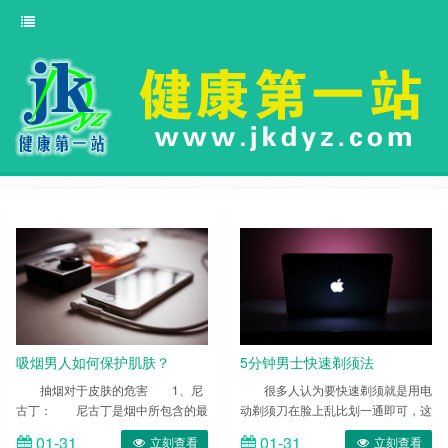
吸烟男人如何保护肌肤？
5分钟男士快速剃须法
抽烟对于皮肤的危害 1、尼
很多人认为要快速剃须就是用电
古丁： 尼古丁是烟中所包含的最
动剃须刀在脸上乱比划一通即可，这
致命的有毒物质，由于它可以通过皮
样不到两分钟就能完事，虽然有达到
01-31
01-31
立刻查看
立刻查看