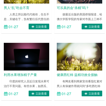
男人“乱”吃会不育
可乐真的会“杀精”吗？
人类之所以能代代相传，生生不
据最近出版的美国侨报报道，哈
息，关键在于，负有繁衍后代责任的
佛大学医学院的专家对市面上三种不
男女们有正常的生育能力。否则，只
同配方的可乐饮料，进行杀伤精子的
01-27
01-27
立刻查看
立刻查看
能靠人工授精或其它方式来繁衍后代
试验后得出结论：新婚男子饮用可乐
了。因此，怎样保证男女们有正常生
型饮料，精子会直接遭到杀伤. ……
育能力，至关重要。 ……
利用水果增加精子产量
健康西红柿 益精功效全接触
印度的研究人员近日发现水果可
有网友看到商家宣传番茄红素对
治疗不育问题。有些水果，如西瓜、
男人有保健作用就问到“多吃西红柿
葡萄、番茄和某些贝壳类动物体内发
能壮阳么”? ……
01-27
01-27
立刻查看
立刻查看
现的番茄红素，可以增加不育男性的
精子数量。 ……