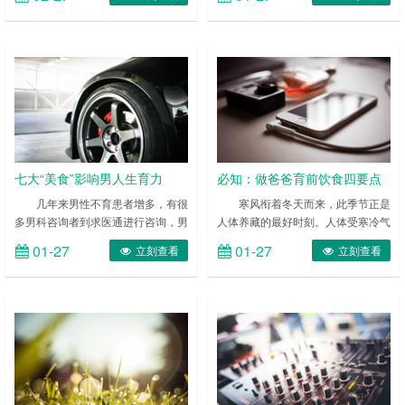
年9岁，上小学后学校没有了点心，
白质虽然是生成精子的重要原材料，
怕她肚子饿，原本讨厌下厨的刘小红
但如果维生素摄取不足，这就会使受
开始张罗起女儿的早餐。 一开始她
孕变得困难。所以未准爸爸不要因为
也只是准备清粥小菜，但是却并不满
喜欢就放开了吃，要想孕育健康宝贝
意。她开始上网搜索别人都是怎么做
吃肉要适量。 ……
爱心早餐的，这一查发现学问可真
大。 “原来早上才是吃蔬菜、水果的
最佳时间，更有意思的是原来水
果……
七大“美食”影响男人生育力
必知：做爸爸育前饮食四要点
几年来男性不育患者增多，有很
寒风衔着冬天而来，此季节正是
多男科咨询者到求医通进行咨询，男
人体养藏的最好时刻。人体受寒冷气
性不育有哪些原因，吃哪些食物会影
温的影响，各项生理功能和食欲等均
01-27
01-27
立刻查看
立刻查看
响男性生育，究其原因，各种社会和
会发生变化。准备生育的准爸爸必须
环境因素的作用在所难免，但饮食习
知道这4个育前饮食要点。 ……
惯的影响也不可忽视。很多男性朋友
在不知不觉中吃下很多杀精食物，影
响了精子质量。 ……