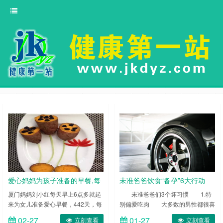
爱心妈妈为孩子准备的早餐,每
未准爸爸饮食“备孕”6大行动
天不同样,满满的爱
厦门妈妈刘小红每天早上6点多就起
未准爸爸们3个坏习惯 1.特
来为女儿准备爱心早餐，442天，每
别偏爱吃肉 大多数的男性都很喜
天都不一样。 刘小红的女儿萌萌今
欢吃肉，很容易摄入过量高蛋白，蛋
02-27
01-27
立刻查看
立刻查看