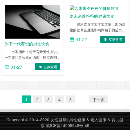
给未来准爸爸的健康饮食
健康饮食非常非常重要，因为食
物的营养会直接影响到精子的活力。
研究显示，不良饮食习惯，比如酗
01-27
立刻查看
酒，会降低精子的质量和数量，从而
为下一代着想的男性饮食
使受孕变得更困难。另外，由于男性
专家指出：对于育龄男性来说，
出现不孕症的问题与女性差不多，
一定要注意饮食的均衡。研究表明，
32%的不孕问题是由于男性的原因
男性的饮食对孩子将来的健康异常重
造成，所以，现在就开始健康饮食会
01-27
立刻查看
要。 多年来，医学专家对男性饮食
增加你们孕育宝宝的机会。你可以等
对未来孩子有何影响的研究报道并不
你妻子确定怀孕后，再开始吃你喜欢
多见。最近，美国加利福尼亚大学人
的快餐食品。 ……
类营养中心的一项新研究成果表明，
精子作为繁衍后代的另一半，男性的
饮食对孩子将来的健康也同样非常重
1
2
3
4
5
...
下一页
要。 ……
Copyright © 2014-2020
女性健康
|
男性健康
&
老人健康
&
育儿健
康
滇ICP备14005946号-49