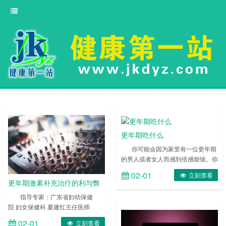
更年期吃什么
你可能会因为家里有一位更年期
的男人或者女人而感到倍感烦恼。你
总是觉得更年期的人唠叨让你心烦意
02-01
立刻查看
乱。其实你不知道，更年期的人心理
更年期激素补充治疗的利与弊
是很脆弱的，他们唠叨，多疑等表现
指导专家：广东省妇幼保健
一个是他们在更年期本身就会有的表
院 妇女保健科 夏建红主任医师
现，二是因为他们希望能通过这些来
激素补充治疗的益处 ……
让你知道他的存在感，减少被忽略的
02-01
立刻查看