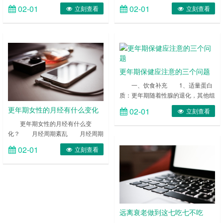
过气，睡眠门诊发现，有失眠问题的
等问题，而这时期的女性因为身体的
02-01
02-01
立刻查看
立刻查看
人日增。根据一项调查指出，全台约
原因导致不舒服，睡不好觉，容易身
有四分之一的人曾有失眠症状，从失
心疲倦。还会引发精神心理问题。想
眠人数增加到求诊增多来看，现代人
要治疗更年期女性失眠症，看看下面
对于“一夜好眠”的睡眠品质非常重
的介绍能帮到忙。 ……
视。 ……
更年期保健应注意的三个问题
一、饮食补充 1、适量蛋白
质：更年期随着性腺的退化，其他组
织器官也逐渐退化。因而在饮食上应
更年期女性的月经有什么变化
02-01
立刻查看
选用优质蛋白质，如牛奶、鸡蛋、瘦
更年期女性的月经有什么变
肉、鱼类、家禽类及豆制品。 ……
化？ 月经周期紊乱 月经周期
不规则，来潮时间延长，经量增加，
02-01
立刻查看
甚至表现为阴道大出血。有时则淋漓
不断，1、2个月都不停止，这个时
候女性可能会贫血。最后逐渐减少或
完全停止。 ……
远离衰老做到这七吃七不吃