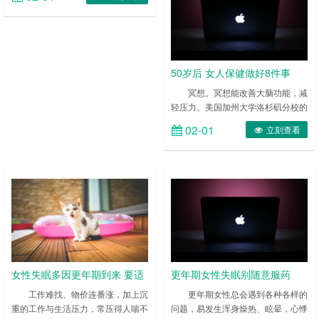
失落感。因此如果家中有更年期的患
者的话啊，身为家人一定要多多关爱
他们。关爱他们可以从他们日……
50岁后 女人保健做好8件事
冥想。冥想能改善大脑功能，减
轻压力。美国加州大学洛杉矶分校的
研究者发现，长期练习冥想的人，大
02-01
立刻查看
脑中的特定区域会更大，神经纤维之
间的连接更强健。 ……
女性失眠多因更年期到来 要适
更年期女性失眠别随意服药
度补充荷尔蒙
工作难找、物价连番涨，加上沉
更年期女性总会遇到各种各样的
重的工作与生活压力，常压得人喘不
问题，易发生浑身燥热、眩晕，心悸