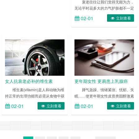
衰老往往让我们觉得无能为力，
无论平时花多大的力气护肤都不一定
有明显成效。有没有想过，生活中不
02-01
立刻查看
良的饮食习惯很可能就是肌肤老化的
罪魁祸首，以下7种食物一定要忌
口，同样有一些东西吃了就可以延缓
衰老! ……
女人抗衰老必补的维生素
更年期女性 更易患上乳腺癌
维生素(vitamin)是人和动物为维
脾气急躁、情绪紧张、忧郁、失
持正常的生理功能而必需从食物中获
眠……使更年期女性皮质类固醇激素
得的一类微量有机物质，在人体生
分泌过剩，T淋巴细胞减少，免疫功
02-01
02-01
立刻查看
立刻查看
长、代谢、发育过程中发挥着重要的
能下降，再加上情绪的忧郁，很容易
作用。 ……
会患上乳腺癌。那么，更年期女性要
如何预防乳腺癌呢? ……