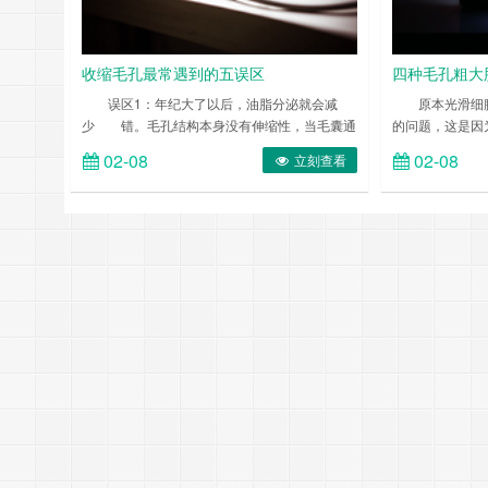
收缩毛孔最常遇到的五误区
四种毛孔粗大
误区1：年纪大了以后，油脂分泌就会减
原本光滑细腻
少 错。毛孔结构本身没有伸缩性，当毛囊通
的问题，这是因
道内长期有过多油脂堆积，会造成毛囊通道长期
角化和皮肤老化
02-08
02-08
立刻查看
膨胀。这个时候，即使油脂分泌减少了，毛囊通
简单的问题，但
道也不会恢复原样。同时，随着年龄增加，真皮
……
层的纤维结构逐渐失去弹性，导致毛囊通道外部
压力骤减，更会加剧毛孔粗大的问题。因此，油
性/混合性皮肤的毛孔粗大问题是不可忽视的。
……