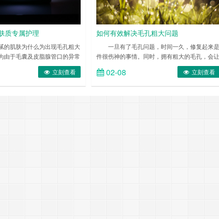
肤质专属护理
如何有效解决毛孔粗大问题
的肌肤为什么为出现毛孔粗大
一旦有了毛孔问题，时间一久，修复起来
为由于毛囊及皮脂腺管口的异常
件很伤神的事情。同时，拥有粗大的毛孔，会
组织萎缩两种原因造成。虽然是
许多原本美好的事情变得灰色暗淡。如不敢拍
02-08
立刻查看
立刻查看
毛孔粗大的处理并不容易。
爱的大头近照，不敢让肌肤“裸”妆出行，让本来
青春可爱的你看上去不再那么“嫩”……所以说，
毛孔，是健康肌肤的大敌！ ……