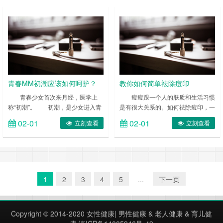
劲，早日傲视群雄，独霸一方，让你
的美女对你更加欣赏。 ……
青春MM初潮应该如何呵护？
教你如何简单祛除痘印
青春少女首次来月经，医学上
痘痘跟一个人的肤质和生活习惯
称“初潮”。 初潮，是少女进入青
是有很大关系的。如何祛除痘印，一
春期最明显的标志，它标志着女性开
直是痘痘族的大困扰：既不想“曾经
02-01
02-01
立刻查看
立刻查看
始进入性生理发育过程的第一关。正
拥有”，更不要“天长地久”。那如何才
常妇女的月经，一般为28～30天来
能将痘痘除之而后快呢? ……
一次，月经期持续约3～7天，在少
女中有相当一部分初次来月经后的一
段时间，月经周期不太规则，有时提
前或推迟，或时来时停，有的甚至要
1
2
3
4
5
...
下一页
间隔几个月才再来月经。 ……
Copyright © 2014-2020
女性健康
|
男性健康
&
老人健康
&
育儿健