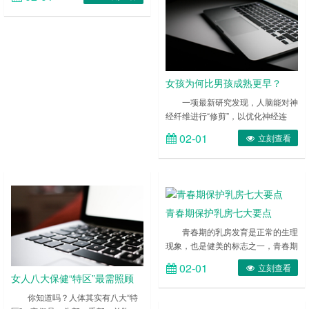
变阴，常有的症状有月经不调、宫
寒、痛经、月经有血块等。此外，对
于办公室女性来讲还会有头晕、便
秘、感冒等病症。 ……
女孩为何比男孩成熟更早？
一项最新研究发现，人脑能对神
经纤维进行“修剪”，以优化神经连
接，而女孩开始这一过程要早于男
02-01
立刻查看
孩。 ……
青春期保护乳房七大要点
青春期的乳房发育是正常的生理
现象，也是健美的标志之一，青春期
少女应作好乳房保健，应加倍保护自
02-01
立刻查看
己的乳房使之丰满健康，具体应做到
女人八大保健“特区”最需照顾
以下几点： ……
你知道吗？人体其实有八大“特