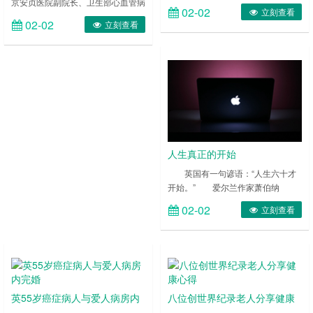
京安贞医院副院长、卫生部心血管病
一二百步，缓缓行。食毕摩腹，能除
02-02
立刻查看
专家咨询委员会副主任。近年来致力
百病。”食后按摩腹部，既可促进胃
02-02
立刻查看
于大众科学健康知识的普及工作。
肠蠕动和腹腔内血液循环，有益于增
……
强胃肠功能，又可作为一种良性刺
激，通过神经传入大脑，有益于中枢
神经系统功能的调节和发挥，有益于
健身防病。具体做法：以掌心着腹，
以脐部为中心，慢而轻柔地顺时针和
逆时针按摩各20圈。 ……
人生真正的开始
英国有一句谚语：“人生六十才
开始。” 爱尔兰作家萧伯纳
说：“60岁才是真正的人生。” ……
02-02
立刻查看
英55岁癌症病人与爱人病房内
八位创世界纪录老人分享健康