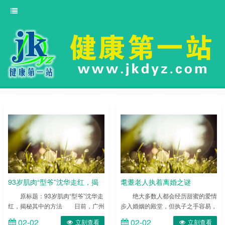
93岁肌肉“型爷”沈华走红，揭
耄耋老人执着离婚之谜
秘其中的方法
原标题：93岁肌肉“型爷”沈华走
绝大多数人都会经历甜蜜的爱情
红，揭秘其中的方法 日前，广州
步入婚姻的殿堂，但执子之手容易，
一位93岁的肌肉“型爷”沈华走红。他
与子偕老却未必。俗话说，“他山之
02-02
02-02
立刻查看
立刻查看