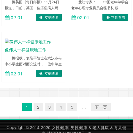
完婚
心得
据英国《每日邮报》11月24日
受访专家： 中国老年学学会
报道，日前，英国一位癌症病人玛
老年心理专业委员会秘书长 杨
吉?巴特罗登(Maggie Batt-Rawden)
萍 北京体育大学运动医学系教授
02-01
02-01
立刻查看
立刻查看
被医生告知只有几天可活，但她的未
陆一帆 ……
婚夫仍与她在病房里举行了婚礼。
……
像伟人一样健康地工作
据报载，袁隆平院士在武汉市与
中小学生面对面交流时，一位中学生
说，他看到一篇报道，写到袁院士累
02-01
立刻查看
倒在稻田里还不放弃研究，值得敬
仰。袁隆平连忙澄清：“一定别受误
导，累倒还工作不值得提倡，身体才
是最重要的。另外我也从来没有累倒
在田里，那是耍笔杆子的人杜撰
的……” ……
1
2
3
4
5
...
下一页
Copyright © 2014-2020
女性健康
|
男性健康
&
老人健康
&
育儿健