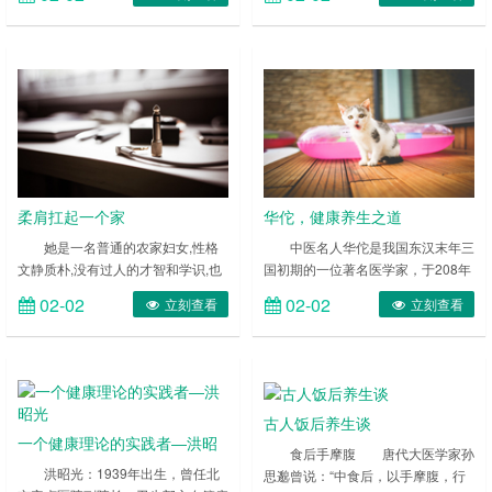
从70岁开始健身，到现在仍然可以
石，可以攻玉”，不妨从别人离婚的
完成引体向上以及其他高难动作。虽
故事中，总结经验教训，而后好好维
然我们没必要都达到这样的运动水
护和经营自己的婚姻。 ……
平，但沈华老先生的肌肉还是非常值
得老年朋友们学习的。 ……
柔肩扛起一个家
华佗，健康养生之道
她是一名普通的农家妇女,性格
中医名人华佗是我国东汉末年三
文静质朴,没有过人的才智和学识,也
国初期的一位著名医学家，于208年
没有卓越的业绩,更没有惊天动地的
被曹操所杀害。当时，战火连年，瘟
02-02
02-02
立刻查看
立刻查看
事迹。然而,数十年如一日,她用自己
疫流行，人民生活处于水深火热之
对亲人、对家庭的无限深情,演绎了
中，华佗见状，决然拒官辞职，选择
一段段平凡而感人的传奇。她的名字
以医济世的道路。他刻苦钻研，学识
叫梁爱菊。 1982年底,瑞昌武蛟
渊博，精通内、外、妇科与儿科等多
乡大兴村的梁爱菊与刘诗圣在村里人
种医术，尤其擅长于麻醉，在医疗方
古人饭后养生谈
的介绍下相识、相知,并结为伉俪。
面作出了巨大的贡献。史传他年逾百
一个健康理论的实践者―洪昭
……
岁犹有壮容，身体非常健康。 ……
食后手摩腹 唐代大医学家孙
光
洪昭光：1939年出生，曾任北
思邈曾说：“中食后，以手摩腹，行