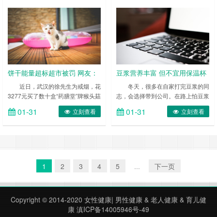
疑似吃生蚝中招。其实类似的消息并
示，保健食品国家安全标准中砷限量
不少见。2015年6月，温州苍南一市
值为1.0mg/kg，长期食用冬虫夏
民吃了约二十只生蚝后感染海洋创伤
草、冬虫夏草粉及纯粉片等产品会造
弧菌住院。生蚝虽好吃，食之不当易
成砷过量摄入，并可能在人体内蓄
受伤。资深“蚝客”表示，新鲜的国
积，存在较高风险。 春节即将
产……
来……
饼干能量超标超市被罚 网友：
豆浆营养丰富 但不宜用保温杯
厂家也应该赔偿
装
近日，武汉的徐先生为戒烟，花
冬天，很多在自家打完豆浆的同
3277元买了数十盒“药膳堂”牌猴头菇
志，会选择带到公司。在路上怕豆浆
酥性饼干，当零食吃。一直在锻炼的
冷掉，会用保温杯装着。豆浆里含丰
01-31
01-31
立刻查看
立刻查看
他发现越吃越胖。他将饼干送去质监
富的蛋白质，却是细菌很好的天然培
部门检测，结果发现，饼干实际能量
养基地。 ……
为标注的4倍。法院近日判决超市退
款，且要支付十倍的赔偿金。 ……
1
2
3
4
5
...
下一页
Copyright © 2014-2020
女性健康
|
男性健康
&
老人健康
&
育儿健
康
滇ICP备14005946号-49