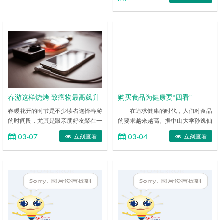
存储、包装等工作场所多为人员密集
便宜? 1. 中午的食材没有晚上好 自
的低温封闭环境，存在较大的病毒传
助餐之所以中午的价格比晚上便宜，
播风险。 为科学指导肉类加工企业
第一个原因就是餐厅中午的食材没有
做好新型冠状病毒感染肺炎疫情防控
晚上的好。我的表姐是一家自助餐厅
工作，有针对性地提高肉类加工企业
的员工，她告诉我，一般自助餐厅进
的防控意识和防控能力，日前，国务
货……
院应对新型冠状病毒肺炎疫情联防联
控机制综合组印发了《肉类加工企业
新冠肺炎……
春游这样烧烤 致癌物最高飙升
购买食品为健康要“四看”
100倍
春暖花开的时节是不少读者选择春游
在追求健康的时代，人们对食品
的时间段，尤其是跟亲朋好友聚在一
的要求越来越高。据中山大学孙逸仙
起烧烤、聊天，似乎是一件非常惬意
纪念医院临床营养科主任、广东省营
03-07
03-04
立刻查看
立刻查看
的事情。但是，您在烧烤的时候有没
养学会常务理事陈超刚副教授介绍，
有注意一个细节：您烤的肉类的肉脂
时代的转变，为了家庭老少的健康，
有没有滴到高温的木炭上呢？也许你
人们开始通过查看食品标签，为家人
会问，这有什么问题吗？答案是肯定
选购更健康的食品。食品标签不仅有
的！不但有问题，还会出现大问题！
食品的基本信息，还有食品的主要营
烤肉油脂滴到高温木炭 致癌物
养成分列表，即营养标签。因此，在
飙升 台湾大学最新研究发现，
众多食品标签的信息中，哪些内容更
若烤肉肉脂滴到高温木炭的话，释放
应该特别注意呢?来看看专家怎么
出的致……
说。 一看……