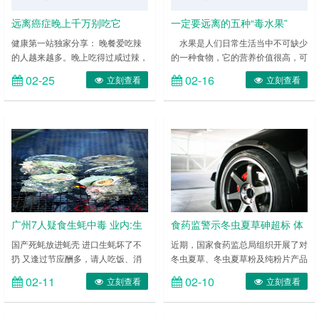
远离癌症晚上千万别吃它
一定要远离的五种“毒水果”
健康第一站独家分享： 晚餐爱吃辣
水果是人们日常生活当中不可缺少
的人越来越多。晚上吃得过咸过辣，
的一种食物，它的营养价值很高，可
如摄入大量辣椒、大蒜及生洋葱等辛
以帮助人体补充很多种维生素。但是
02-25
02-16
立刻查看
立刻查看
辣的食物，易让肠胃产生灼烧感，导
有的水果却并不健康，甚至有毒。那
致胃食管反流或便秘、大便干燥、消
么你知道有哪些饮食禁忌吗？今天小
化不良等问题，从而干扰睡眠。 粘
编告诉大家一定要远离的五种“毒水
硬食物 晚上，肠胃需要温和消化。
果”，一起来了解一下吧！ 一、打蜡
汤圆、年糕、切糕等不易消化的食
苹果 苹果上蜡早已不是新鲜事，营
物，以及干煸、干炸、水分很少的干
养学家说，苹果皮比苹果肉有营养，
硬食物，进入胃内后，会直接影响胃
宜多吃，但裹蜡的苹果皮还能多吃
的工作，让消化活动变得异常亢奋，
吗?事实上，国家是允许在水果表面
容易导致急……
做打蜡保……
广州7人疑食生蚝中毒 业内:生
食药监警示冬虫夏草砷超标 体
蚝烧烤多不新鲜
内蓄积或暗藏风险
国产死蚝放进蚝壳 进口生蚝坏了不
近期，国家食药监总局组织开展了对
扔 又逢过节应酬多，请人吃饭、消
冬虫夏草、冬虫夏草粉及纯粉片产品
夜点一份生蚝，在许多广州人看来，
的监测检验。检验的冬虫夏草、冬虫
02-11
02-10
立刻查看
立刻查看
这都不是事儿。然而，近日一则消息
夏草粉及纯粉片产品中，砷含量为
震惊了众人——广州市民朱先生一行
4.4-9.9 mg/kg。 冬虫夏草属中药
8人凌晨消夜后7人出现上吐下泻，
材，不属于药食两用物质。专家表