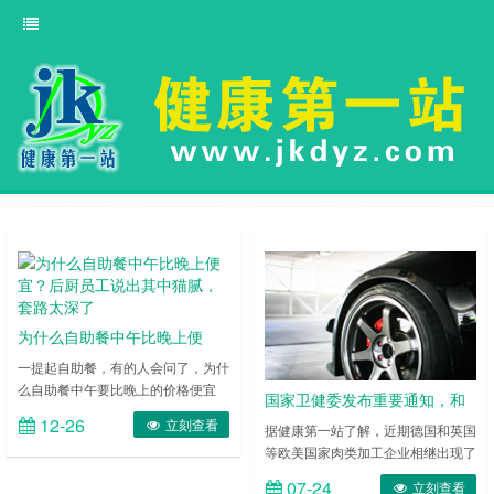
为什么自助餐中午比晚上便
宜？后厨员工说出其中猫腻，
一提起自助餐，有的人会问了，为什
么自助餐中午要比晚上的价格便宜
套路太深了
国家卫健委发布重要通知，和
呢?后厨员工说出了其中的猫腻，看
12-26
立刻查看
进口肉类有关
据健康第一站了解，近期德国和英国
完发现套路简直太深了，让人感慨真
等欧美国家肉类加工企业相继出现了
的是长知识了。大家赶快来了解一下
新冠肺炎聚集性疫情，屠宰、分割、
吧。 一、为什么自助餐中午比晚上
07-24
立刻查看