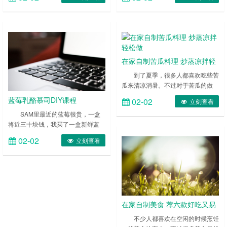
了，每次煎鱼的时候，鱼都会黏住
要以鸡腿肉为料，然后加入麻油烹制
锅，这就导致了鱼渐渐的被煮焦，这
而成，非常的美味，很多人都百吃不
到底该怎么办？如何解决煎鱼被粘锅
厌。那么这道菜是怎么做的？ ……
的难题，下面三种方法让你搞定。
……
在家自制苦瓜料理 炒蒸凉拌轻
松做
到了夏季，很多人都喜欢吃些苦
瓜来清凉消暑。不过对于苦瓜的做
法，很多人还是局限于传统的苦瓜炒
蓝莓乳酪慕司DIY课程
02-02
立刻查看
蛋、苦瓜煲等。今天小编教大家几道
SAM里最近的蓝莓很贵，一盒
简单易做的苦瓜料理，让大家吃到更
将近三十块钱，我买了一盒新鲜蓝
多美味的苦瓜菜。 ……
莓，记得冰箱里还有半年前零度保鲜
02-02
立刻查看
的两盒蓝莓，做一个冻芝士蛋糕的材
料就够用了。 ……
在家自制美食 荐六款好吃又易
做的烹饪食谱
不少人都喜欢在空闲的时候烹饪