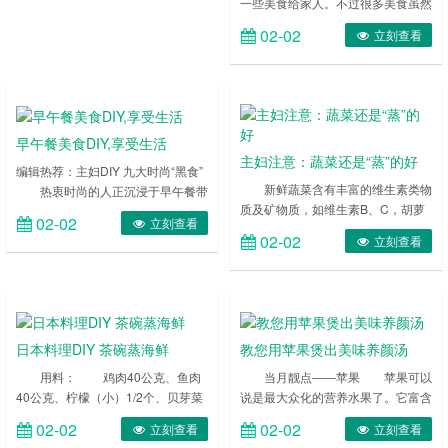
一些美食给家人。不过很多美食虽然
营养健康，而且看相很好，但是却很
02-02
立刻查看
难烹饪出来。怎么办呢?今天小编介
绍一些好吃又容易做的烹饪食谱给大
家，让大家在家也能自制美食。
……
早午餐美食DIY,享受生活
主妇注意：蔬菜还是“蒸”的好
编辑热荐：主妇DIY 九大时尚“黑食”
新鲜蔬菜含有丰富的维生素类物
热衷时尚的人正沉浸于早午餐带
质及矿物质，如维生素B、C，胡萝
来的悠闲享受，这股源于度假的饮食
02-02
立刻查看
卜素、槲皮素、钙、镁等，对维护心
风潮，带来对美食更好和全新的诠
02-02
立刻查看
血管系统的健康，预防动脉粥样硬
释。DIY的风潮逐渐成为时尚…… 用
化、高血脂、高血压、冠心病、糖尿
丰盛又别致的美味好好款待自己
病，维持人体内酸碱平衡，防癌抗癌
……
都有一定益处。但是许多水溶性的营
养物质不稳定，温度过高会导致其分
日本料理DIY 茶碗蒸海鲜
教您用苹果煲出美味养颜汤
解破坏，水溶性的维生素及矿物质可
能更多的溶解在汤里，但炒菜的汤里
用料： 鸡肉40公克、鱼肉
当月靓点――苹果 苹果可以
有很多油，吃了会导致肥胖，不吃
40公克、柠檬（小）1/2个、贝芽菜
说是最大众化的营养水果了。它富含
汤，这些营养……
（萝卜婴）适量、蛤蜊40公克、鲜
微量元素钾、锌。钾可将人体血液中
02-02
02-02
立刻查看
立刻查看
香菇（小）4朵、煮出汁3杯、盐2/3
的钠置换出来并排出，对心血管起保