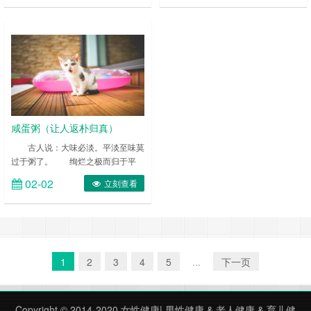
小匙、淡口酱油少许 ……
护作用;锌是构成与记忆力息息相关
的核酸和蛋白质的物质。苹果还富含
维生素和苹果酸，它们能使积存在我
们体内的脂肪分解，防止体态肥胖。
还有不可小觑的纤维素，纤维素不仅
通便，还可使肠道内胆固醇含量减
少。 ……
咸蛋粥（让人返朴归真）
古人说：大味必淡。平淡至味莫
过于粥了。 绚烂之极而归于平
淡。当你尝遍珍馐佳肴后，一碗味甘
02-02
立刻查看
色淡、热气盈盈的粥或许会是你的最
爱。浮华尘世间，煮粥喝粥的那份恬
淡和从容似如返朴归真的意境。
……
1
2
3
4
5
...
下一页
Copyright © 2014-2020
女性健康
|
男性健康
&
老人健康
&
育儿健