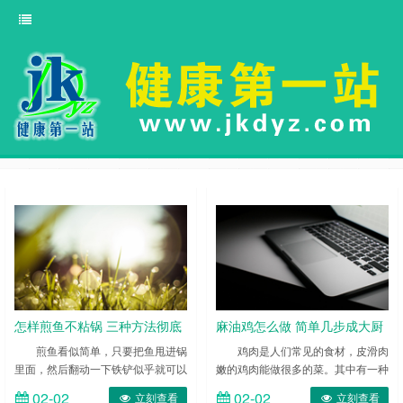
怎样煎鱼不粘锅 三种方法彻底
麻油鸡怎么做 简单几步成大厨
搞定它
煎鱼看似简单，只要把鱼甩进锅
鸡肉是人们常见的食材，皮滑肉
里面，然后翻动一下铁铲似乎就可以
嫩的鸡肉能做很多的菜。其中有一种
了，但是很多人被同一个问题难住
就是麻油鸡，麻油鸡属于川菜，它主
02-02
02-02
立刻查看
立刻查看