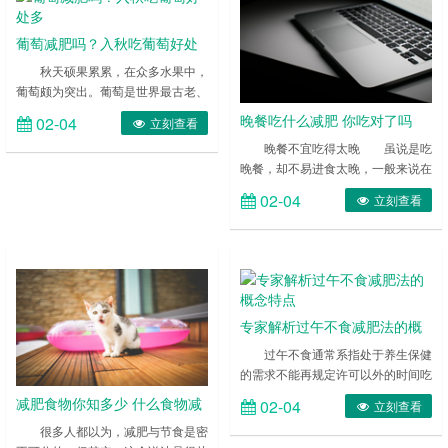
意哪些事项呢? ……
葡萄减肥吗？入秋吃葡萄好处
多
秋天硕果累累，在众多水果中，
葡萄颇为突出。葡萄是世界最古老、
分布最广的水果之一。其味道酸甜可
晚餐吃什么减肥 你吃对了吗
02-04
立刻查看
口，食用方法多样，可以生吃，可以
晚餐不宜吃得太晚 虽说是吃
晒作葡萄干，还可以酿作葡萄酒。葡
晚餐，却不易进食太晚，一般来说在
萄除了味道可口，其营养丰富。
晚上八点进食是比较理想的状态，因
……
02-04
立刻查看
为在此之前进食太早的话等到睡觉之
前很可能会已经消化完毕，感觉到
饿，会再有吃东西的欲望。在此之后
进食的话，胃部负担比较大，等到睡
觉的时候仍旧还要消化，容易造成失
眠，更容易积累脂肪。所以掌握晚餐
专家解析过午不食减肥法的概
的时间是很重要的，过早和过晚都是
不好的。而且一般来说，晚餐的时间
念特点
过午不食通常系指处于养生保健
应该是形成……
的需求不能再规定许可以外的时间吃
东西。而这个不予吃东西的时间通常
减肥食物你知多少 什么食物减
02-04
立刻查看
要求是在太阳到正中午后，一直到次
肥效果好
很多人都以为，减肥与节食是密
日黎明是不允许吃东西的。作为佛陀