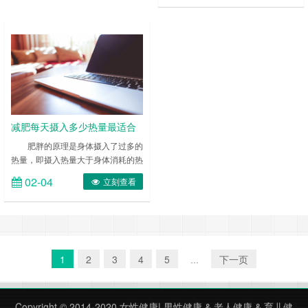
了人体生理的营养需求，而果酸也能
够有效地增加胃饱和感。 ……
减肥每天摄入多少热量最适合
肥胖的原理是身体摄入了过多的
热量，即摄入热量大于身体消耗的热
量，多余的热量就转化为脂肪存起
02-04
立刻查看
来。 ……
1
2
3
4
5
...
下一页
Copyright © 2014-2020
女性健康
|
男性健康
&
老人健康
&
育儿健