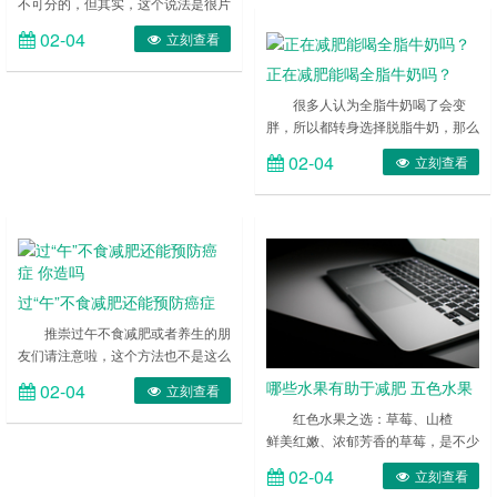
不可分的，但其实，这个说法是很片
为出家比丘制定的戒律，现在通常被
面的，有些时候，一些食物对减肥是
誉为是具有减肥方面的积极作用。
02-04
立刻查看
能够起到良好的作用的，减肥也节食
……
并不等同，吃，在某些时候，也是可
正在减肥能喝全脂牛奶吗？
以帮助减肥的，那么，什么食物减肥
很多人认为全脂牛奶喝了会变
效果呢？想知道吗？那就请认真的进
胖，所以都转身选择脱脂牛奶，那么
行阅读吧。 ……
全脂牛奶喝了真的会胖吗？小编认为
02-04
立刻查看
任何一种食物都不能盲目地吃，适当
适量食用还是对身体有一定的好处
的。而对于全脂牛奶，小编今天要为
它平反。 ……
过“午”不食减肥还能预防癌症
你造吗
推崇过午不食减肥或者养生的朋
友们请注意啦，这个方法也不是这么
不科学的。美国最新研究发现坚持每
哪些水果有助于减肥 五色水果
02-04
立刻查看
天禁食12小时左右，不仅能有效控
美味又享瘦
红色水果之选：草莓、山楂
制血糖，还可以预防癌症和心血管慢
鲜美红嫩、浓郁芳香的草莓，是不少
性疾病风险哦。 ……
女性朋友的心头爱。草莓中含有大量
02-04
立刻查看
的维生素和果酸，在一定程度上满足