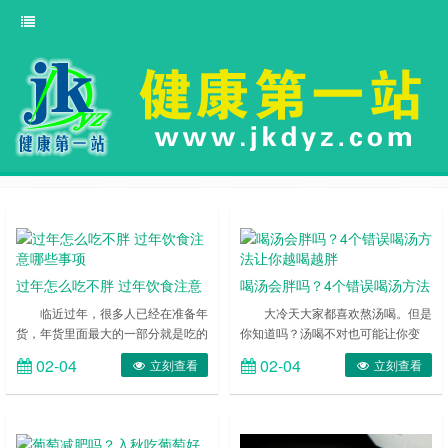
过年怎么吃不胖 过年饮食注意
喝汤会胖吗？4个错误喝汤方法
哪些事项
让你越喝越胖
临近过年，很多人已经在准备年
大冷天大家都喜欢熬汤喝。但是
货，年货里面最大的一部分就是吃的
你知道吗？汤喝不对也可能让你变
食物，大鱼大肉，一些高热量，高油
胖。下面四个错误的喝汤方法，大家
02-04
02-04
立刻查看
立刻查看
脂的坚果还有一些糖果，这些都是过
可要注意哦。 ……
年必备的食品。看着嘴馋又怕发胖，
那么过年怎么吃不胖?还能解了嘴
馋，过年吃这些好东西的时候应该注