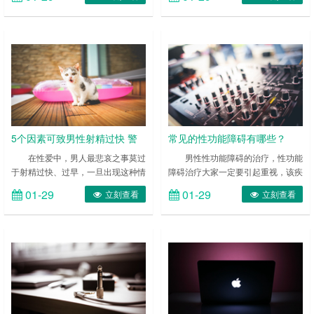
力。其实男性射精快是一种病态体
现，其致病原因有很多，在治疗上应
找准原因再对症下药。 ……
5个因素可致男性射精过快 警
常见的性功能障碍有哪些？
惕5大危害
在性爱中，男人最悲哀之事莫过
男性性功能障碍的治疗，性功能
于射精过快、过早，一旦出现这种情
障碍治疗大家一定要引起重视，该疾
况，很多男性就会觉得自己可能患有
病的病因比较复杂，所以广大患者不
01-29
01-29
立刻查看
立刻查看
早泄，甚至认为自己废了。确实，射
要忽略该疾病，性功能障碍如果不及
精过快是影响性生活的一个很大的帮
时治疗带来的病情会很严重，因此性
凶，究竟是什么原因引起男性射精过
功能障碍要到专业的医院进行检查，
快的呢？又有哪些危害呢？ ……
那么男性性功能障碍治疗效果好吗？
下面就请专家来为大家作详细的解
答。 ……