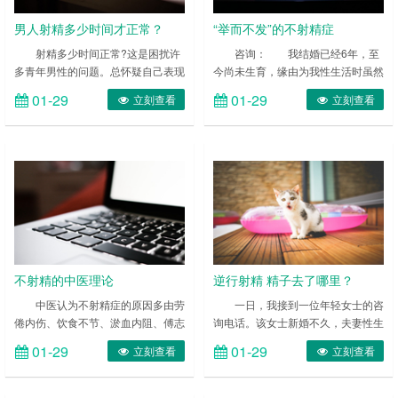
男人射精多少时间才正常？
“举而不发”的不射精症
射精多少时间正常?这是困扰许
咨询： 我结婚已经6年，至
多青年男性的问题。总怀疑自己表现
今尚未生育，缘由为我性生活时虽然
的够不够好，自己能不能满足女朋
时间很长但就是不射精，而平时夜间
01-29
01-29
立刻查看
立刻查看
友，总是表现的不够自信，殊不知这
每月有两三次遗精 现象，在当地医
样的担忧，反而会增加早泄的机率。
院看了数年，中西药服了无数也未见
正常性生活多长时间?什么是早泄的
效果，反而出现性欲减退现象。家中
表现? ……
的老父母盼子心切，更加重我的心理
负担，不知如何是好? ……
不射精的中医理论
逆行射精 精子去了哪里？
中医认为不射精症的原因多由劳
一日，我接到一位年轻女士的咨
倦内伤、饮食不节、淤血内阻、傅志
询电话。该女士新婚不久，夫妻性生
抑郁引起精关不开及精窍失灵所致。
活还算满意，只是每次性交后没精液
01-29
01-29
立刻查看
立刻查看
……
流入阴道的感觉。有一次因为丈夫手
淫才发现丈夫原来性高潮时没有精液
射出。那么，丈夫的精液射到哪儿去