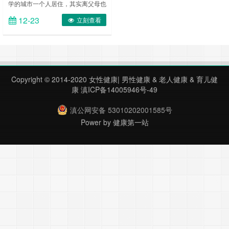
学的城市一个人居住，其实离父母也
不算很远。 周末休息的时候，娜娜
12-23
立刻查看
的父母来看她，刚好这几天她学会了
新菜，所以就想给父母露一手。 在
做饭的时候，娜娜的妈妈还是挺担心
的，所以就去厨房看着。 看到娜娜
往菜里面倒酱油的时候皱起了眉头，
还是没忍住说：“以后这酱油你炒菜
Copyright © 2014-2020
女性健康
|
男性健康
&
老人健康
&
育儿健
的时候还是少用吧，我听网上说酱油
康
滇ICP备14005946号-49
吃多了容易致癌。” ……
滇公网安备 53010202001585号
Power by
健康第一站